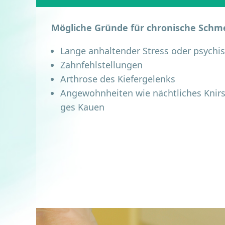
Mög­li­che Grün­de für chro­ni­sche Sch
Lan­ge anhal­ten­der Stress oder psy­chi
Zahn­fehl­stel­lun­gen
Arthro­se des Kiefergelenks
Ange­wohn­hei­ten wie nächt­li­ches Knir­s
ges Kauen