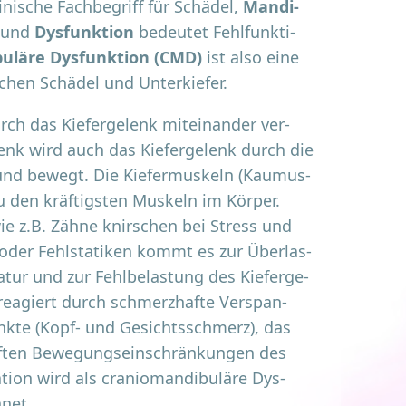
­ni­sche Fach­be­griff für Schä­del,
Man­di­
r und
Dys­funk­ti­on
bedeu­tet Fehl­funk­ti­
bu­lä­re Dys­funk­ti­on (CMD)
ist also eine
­schen Schä­del und Unterkiefer.
ch das Kie­fer­ge­lenk mit­ein­an­der ver­
nk wird auch das Kie­fer­ge­lenk durch die
 und bewegt. Die Kie­fer­mus­keln (Kau­mus­
u den kräf­tigs­ten Mus­keln im Kör­per.
ie z.B. Zäh­ne knir­schen bei Stress und
oder Fehl­sta­ti­ken kommt es zur Über­las­
a­tur und zur Fehl­be­las­tung des Kie­fer­ge­
 reagiert durch schmerz­haf­te Ver­span­
nk­te (Kopf- und Gesichts­schmerz), das
­ten Bewe­gungs­ein­schrän­kun­gen des
­ti­on wird als cra­nio­man­di­bu­lä­re Dys­
hnet.