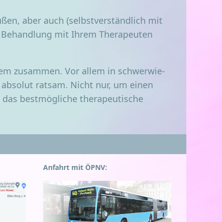
außen, aber auch (selbst­ver­ständ­lich mit
er Behand­lung mit Ihrem The­ra­peu­ten
ro­blem zusam­men. Vor allem in schwer­wie­
t abso­lut rat­sam. Nicht nur, um einen
das best­mög­li­che the­ra­peu­ti­sche
Anfahrt mit ÖPNV: