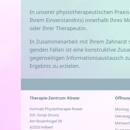
In unse­rer phy­sio­the­ra­peu­ti­schen Pra­
Ihrem Ein­ver­ständ­nis) inner­halb Ihres 
oder Ihrer Therapeutin.
In Zusam­men­ar­beit mit Ihrem Zahn­arzt st
gen­den Fäl­len ist eine kon­struk­ti­ve Zu
gegen­sei­ti­gen Infor­ma­ti­ons­aus­tausch 
Ergeb­nis zu erzielen.
Therapie-Zentrum Röwer
Öffnung
Vormals Physiotherapie Röwer
Montag
Inh. Sonja Strunz
Diensta
Am Rosenhügel 39
Mittwoc
42553 Velbert