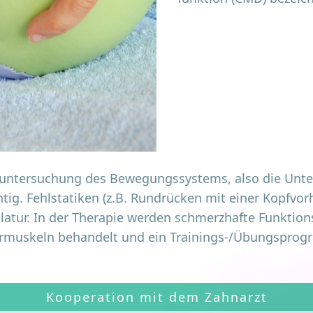
­un­ter­su­chung des Bewe­gungs­sys­tems, also die Unte
h­tig. Fehl­sta­ti­ken (z.B. Rund­rü­cken mit einer Kopf­vor­
­tur. In der The­ra­pie wer­den schmerz­haf­te Funk­ti­ons
e­fer­mus­keln behan­delt und ein Trai­nings-/Übungs­pro­g
Kooperation mit dem Zahnarzt