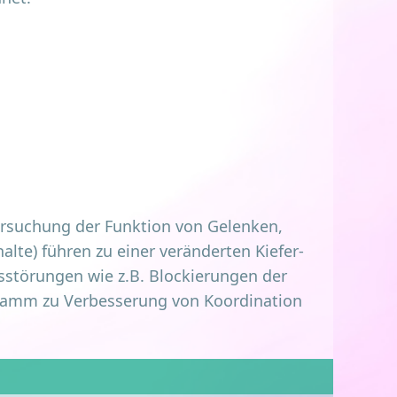
r­su­chung der Funk­ti­on von Gelen­ken,
hal­te) füh­ren zu einer ver­än­der­ten Kie­fer­
­stö­run­gen wie z.B. Blo­ckie­run­gen der
ramm zu Ver­bes­se­rung von Koor­di­na­ti­on