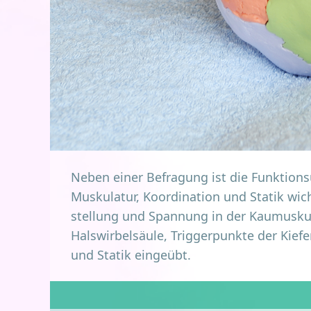
Neben einer Befra­gung ist die Funk­ti­ons
Mus­ku­la­tur, Koor­di­na­ti­on und Sta­tik wic
stel­lung und Span­nung in der Kau­mus­ku­la
Hals­wir­bel­säu­le, Trig­ger­punk­te der Ki
und Sta­tik eingeübt.