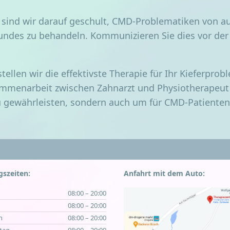
xis sind wir dar­auf geschult, CMD-Pro­ble­ma­ti­ken von 
Mun­des zu behan­deln. Kom­mu­ni­zie­ren Sie dies vor d
el­len wir die effek­tivs­te The­ra­pie für Ihr Kie­fer­p
sam­men­ar­beit zwi­schen Zahn­arzt und Physio­thera­peu
zu gewähr­leis­ten, son­dern auch um für CMD-Pati­en­ten 
szeiten:
Anfahrt mit dem Auto:
08:00 – 20:00
g
08:00 – 20:00
h
08:00 – 20:00