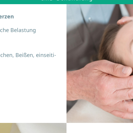
merzen
­sche Belastung
chen, Beißen, ein­sei­ti­