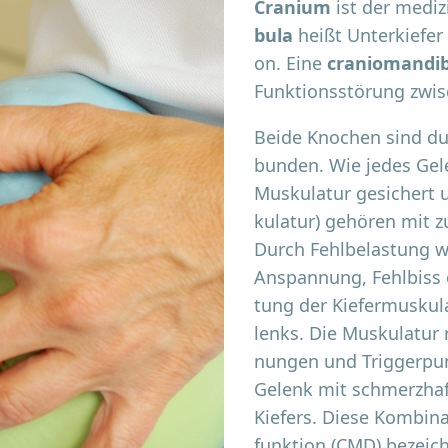
Cra­ni­um
ist der medi­zi
bu­la
heißt Unter­kie­fe
on. Eine
cra­nio­man­di­
Funk­ti­ons­stö­rung zwi
Bei­de Kno­chen sind dur
bun­den.
Wie jedes Gele
Mus­ku­la­tur gesi­chert
ku­la­tur) gehö­ren mit z
Durch Fehl­be­las­tung w
Anspan­nung, Fehl­biss 
tung der Kie­fer­mus­ku­l
lenks. Die Mus­ku­la­tur
nun­gen und Trig­ger­pu
Gelenk mit schmerz­haf
Kie­fers. Die­se Kom­bi­na
funk­ti­on (CMD) bezeic